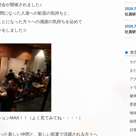
迎会が開催されました♪
2026.7
仲間になった人達への歓迎の気持ちと、
社員研
ことになった方々への感謝の気持ちを込めて
2026.7
いをしました☆
社員研
カ
そ
ま
ア
ト
健
受
地
ションMAX！！（よく見てみてね・・・・）
採
日
わった新しい仲間と、新しい部署で活躍される方々へ