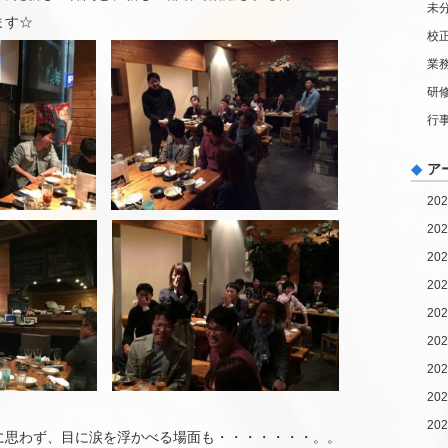
未
ます☆
校
業
研
行
ア
20
20
20
20
20
20
20
20
20
に思わず、目に涙を浮かべる場面も・・・・・・・。。