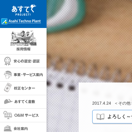
採用情報
安心の保証・認定
事業・サービス案内
校正センター
あすてく倉敷
2017.4.24
＜
その他
O＆Mサービス
よろしく～☆
会社案内