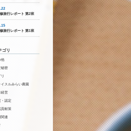
.22
修旅行レポート 第2班
.15
修旅行レポート 第1班
テゴリ
の他
だ秘密
グリ
ライスルみらい農園
幸経営
賞・認定
域貢献策
用関連
常