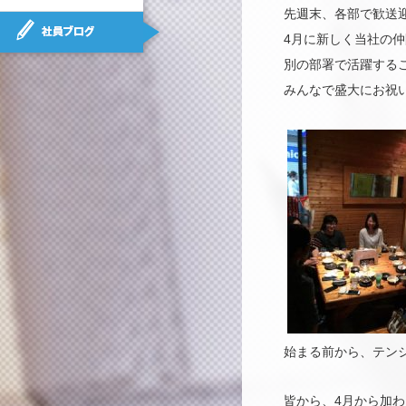
先週末、各部で歓送
社員ブログ
4月に新しく当社の
別の部署で活躍する
みんなで盛大にお祝
始まる前から、テン
皆から、4月から加