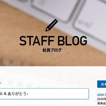
＞
 & ありがとう♪
2026.7
202
発表会