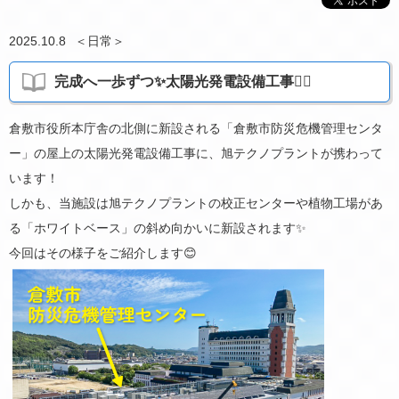
2025.10.8
＜
日常
＞
完成へ一歩ずつ✨太陽光発電設備工事👷‍♂️
倉敷市役所本庁舎の北側に新設される「倉敷市防災危機管理センタ
ー」の屋上の太陽光発電設備工事に、旭テクノプラントが携わって
います！
しかも、当施設は旭テクノプラントの校正センターや植物工場があ
る「ホワイトベース」の斜め向かいに新設されます✨
今回はその様子をご紹介します😊