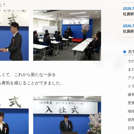
た！
2026.7
社員研
2026.7
社員研
カ
そ
ま
しくて、これから新たな一歩を
ア
る勇気を感じることができました。
ト
健
受
地
採
日