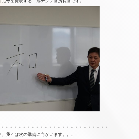
新元号を発表する、旭テクノ官房長官です。
。。。。。。。。。。。。。。。。。。。。。。。。。。
り、我々は次の準備に向かいます。。。