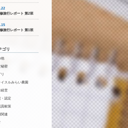
.22
修旅行レポート 第2班
.15
修旅行レポート 第1班
テゴリ
の他
だ秘密
グリ
ライスルみらい農園
幸経営
賞・認定
域貢献策
用関連
常