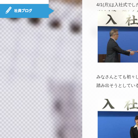
4/1(月)は入社式でし
社員ブログ
みなさんとても初々
踏み出そうとしてい