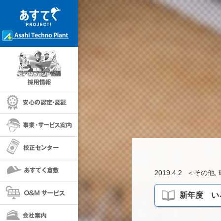
採用情報
安心の保証・認定
事業・サービス案内
校正センター
あすてく倉敷
2019.4.2
＜
その他
,
O＆Mサービス
新年度 い
会社案内