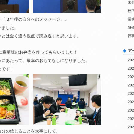
未
校
た「３年後の自分へのメッセージ」。
業
いました。
研
今とは全く違う視点で読み返すと思います。
行
ア
LAに豪華版のお弁当を作ってもらいました！
るにあたって、最幸のおもてなしになりました。
20
たです！
20
20
20
20
20
20
20
20
自分の信じることを大事にして、