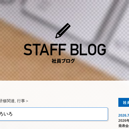
研修関連
,
行事
＞
ろいろ
2026.7
202
発表会