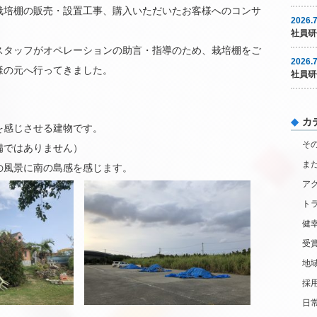
栽培棚の販売・設置工事、購入いただいたお客様へのコンサ
2026.7
社員研
スタッフがオペレーションの助言・指導のため、栽培棚をご
2026.7
様の元へ行ってきました。
社員研
カ
を感じさせる建物です。
そ
備ではありません）
ま
の風景に南の島感を感じます。
ア
ト
健
受
地
採
日