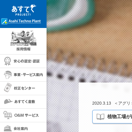
採用情報
安心の保証・認定
事業・サービス案内
校正センター
あすてく倉敷
2020.3.13
＜
アグリ
O＆Mサービス
植物工場が
会社案内