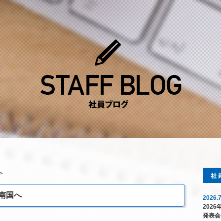
＞
南国へ
2026.7
202
発表会