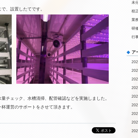
未
じで、設置したてです。
校
業
研
行
ア
20
20
20
20
20
水量チェック、水槽清掃、配管確認などを実施しました。
20
一杯運営のサポートをさせて頂きます。
20
20
20