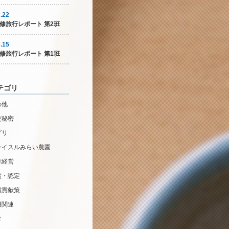
.22
修旅行レポート 第2班
.15
修旅行レポート 第1班
テゴリ
の他
だ秘密
グリ
ライスルみらい農園
幸経営
賞・認定
域貢献策
用関連
常