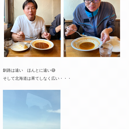
釧路は遠い ほんとに遠い😅
そして北海道は果てしなく広い・・・
動
画
プ
レ
ー