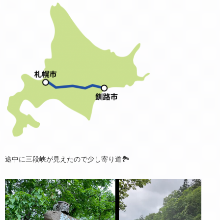
途中に三段峡が見えたので少し寄り道🏞️
動
画
プ