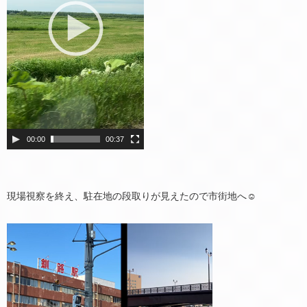
ヤ
ー
00:00
00:37
現場視察を終え、駐在地の段取りが見えたので市街地へ☺️
動
画
プ
レ