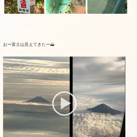
おー富士山見えてきたー🗻
動
画
プ
レ
ー
ヤ
ー