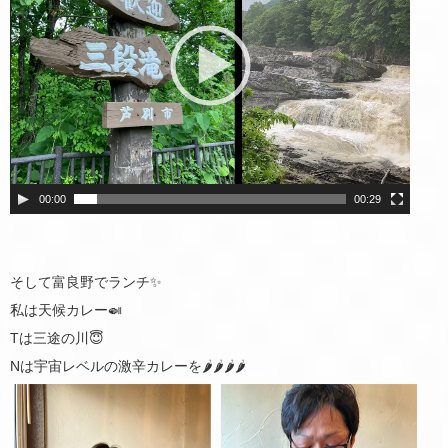
レ
ー
ヤ
ー
00:00
00:29
そして富良野でランチ✨
私は天候カレー️️🍛
Tは三途の川😇
Nは宇宙レベルの激辛カレーを🌶️🌶️🌶️🌶️