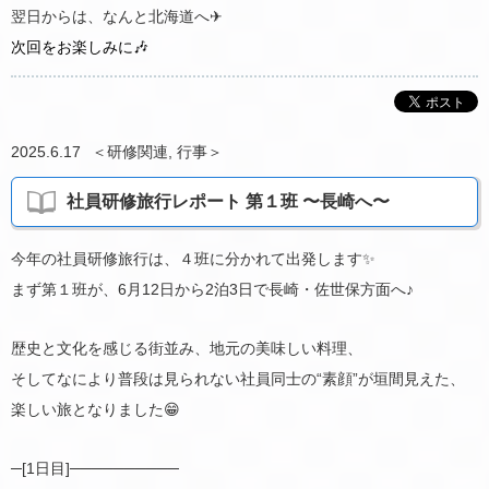
翌日からは、なんと北海道へ✈︎
次回をお楽しみに🎶
2025.6.17
＜
研修関連
,
行事
＞
社員研修旅行レポート 第１班 〜長崎へ〜
今年の社員研修旅行は、４班に分かれて出発します✨
まず第１班が、6月12日から2泊3日で長崎・佐世保方面へ♪
歴史と文化を感じる街並み、地元の美味しい料理、
そしてなにより普段は見られない社員同士の“素顔”が垣間見えた、
楽しい旅となりました😁
─[1日目]──────────