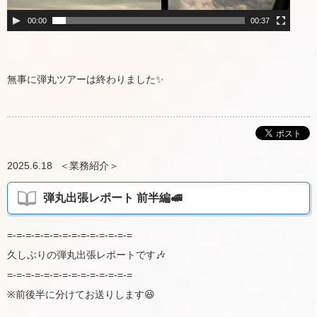
00:00
00:37
無事に弾丸ツアーは終わりました✨
2025.6.18
＜
業務紹介
＞
弾丸出張レポート 前半編🚅
=-=-=-=-=-=-=-=-=-=-=-=-=-=
久しぶりの弾丸出張レポートです🎶
=-=-=-=-=-=-=-=-=-=-=-=-=-=
※前後半に分けてお送りします😆