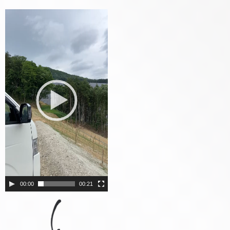
動
画
プ
レ
ー
ヤ
ー
00:00
00:21