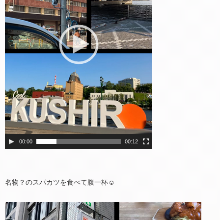
ー
ヤ
ー
00:00
00:12
名物？のスパカツを食べて腹一杯☺️
動