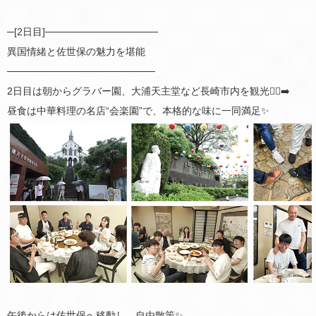
─[2日目]────────────────
異国情緒と佐世保の魅力を堪能
─────────────────────
2日目は朝からグラバー園、大浦天主堂など長崎市内を観光🚶‍♂️‍➡️
昼食は中華料理の名店“会楽園”で、本格的な味に一同満足✨
午後からは佐世保へ移動し、自由散策✨