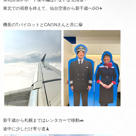
東北での視察を終えて、仙台空港から新千歳へGO✈️
機長のTパイロットとCAのNさんと共に😁
新千歳から札幌まではレンタカーで移動🚗
途中に少しだけ寄り道🗼