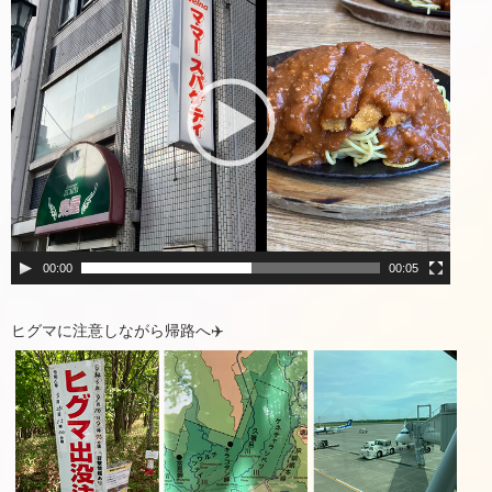
画
プ
レ
ー
ヤ
ー
00:00
00:05
ヒグマに注意しながら帰路へ✈️