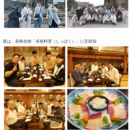
夜は、長崎名物「卓袱料理（しっぽく）」に舌鼓😋