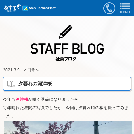
2021.3.9
＜
日常
＞
夕暮れの河津桜
今年も
河津桜
が咲く季節になりました☀
毎年晴れた昼間の写真でしたが、今回は夕暮れ時の桜を撮ってみま
した。