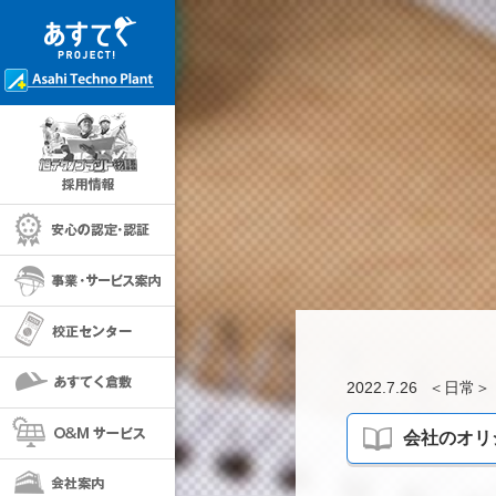
採用情報
安心の保証・認定
事業・サービス案内
校正センター
あすてく倉敷
2022.7.26
＜
日常
＞
O＆Mサービス
会社のオリ
会社案内