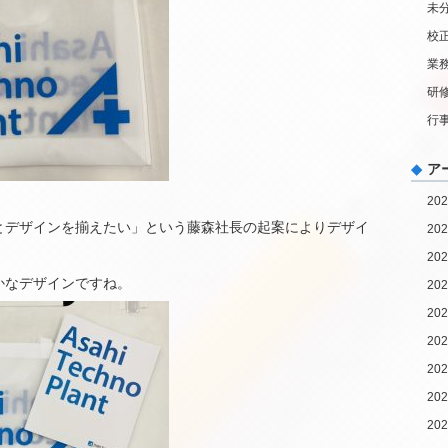
未
校
業
研
行
ア
20
とデザインを揃えたい」という藤森社長の起案によりデザイ
20
20
かなデザインですね。
20
20
20
20
20
20