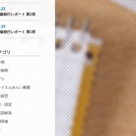
.22
修旅行レポート 第2班
.15
修旅行レポート 第1班
テゴリ
の他
だ秘密
グリ
ライスルみらい農園
幸経営
賞・認定
域貢献策
用関連
常