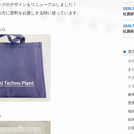
ッグのデザインをリニューアルしました！
2026.7
の方に資料をお渡しする時に使っています。
社員研
2026.7
ちら
社員研
カ
そ
ま
ア
ト
健
受
地
ら
採
日