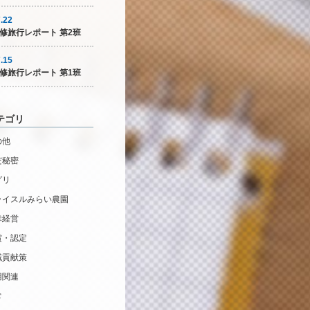
.22
修旅行レポート 第2班
.15
修旅行レポート 第1班
テゴリ
の他
だ秘密
グリ
ライスルみらい農園
幸経営
賞・認定
域貢献策
用関連
常