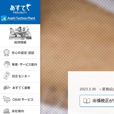
採用情報
安心の保証・認定
事業・サービス案内
校正センター
あすてく倉敷
2023.3.30
＜
業務紹
O＆Mサービス
出張校正が
会社案内