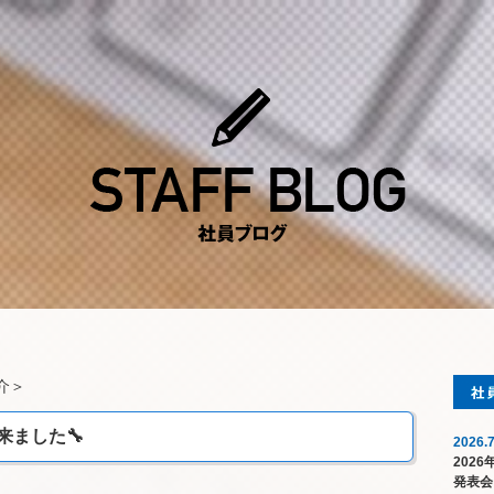
介
＞
来ました🔧
2026.7
202
発表会