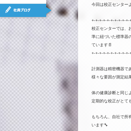
今回は校正センターよ
社員ブログ
+-+-+-+-+-+-+-+-+-+-
校正センターでは、
準に紐づいた標準器
ています📄
+-+-+-+-+-+-+-+-+-+-
計測器は精密機器で
様々な要因が測定結
体の健康診断と同じ
定期的な校正がとても
もちろん、自社で所
います🔧