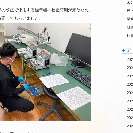
未
類の校正で使用する標準器の校正時期が来たため、
校
校正してもらいました。
業
研
行
ア
20
20
20
20
20
20
20
20
20