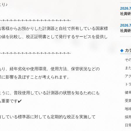
り♪
2026.7
社員研
+-+-+-+-+-+-+-+-+-+-+-+-+-+-+-+-+-+-+-
2026.7
お客様からお預かりした計測器と自社で所有している国家標
社員研
の値を比較し、校正証明書として発行するサービスを提供し
カ
+-+-+-+-+-+-+-+-+-+-+-+-+-+-+-+-+-+-+-
そ
ま
あり、経年劣化や使用環境、使用方法、保管状況などの
ア
果に影響を及ぼすことが考えられます。
ト
ように、普段使用している計測器の状態を知るためにも
健
重要です✔️
受
地
有している標準器に対しても定期的な校正を実施して
採
日