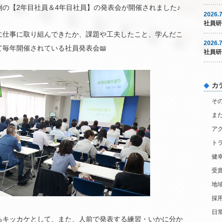
の【2年目社員＆4年目社員】の発表会が開催されました♪
2026.7
社員研
に仕事に取り組んできたか、課題や工夫したこと、学んだこ
2026.7
毎年開催されている社員発表会📖
社員研
カ
そ
ま
ア
ト
健
受
地
採
日
るキッカケとして、また、人前で発表する練習・いかに分か