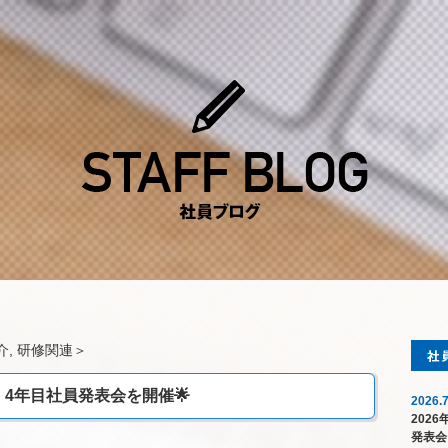
介
,
研修関連
＞
・4年目社員発表会を開催🌟
2026.7
202
発表会