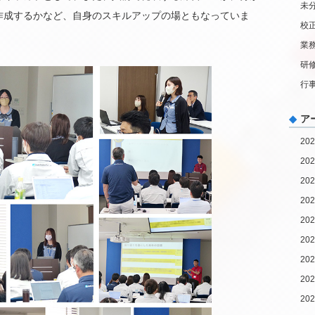
未
作成するかなど、自身のスキルアップの場ともなっていま
校
業
研
行
ア
20
20
20
20
20
20
20
20
20