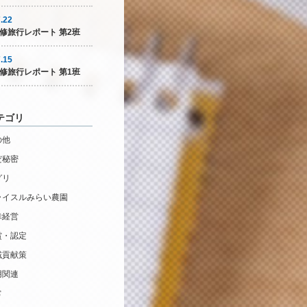
.22
修旅行レポート 第2班
.15
修旅行レポート 第1班
テゴリ
の他
だ秘密
グリ
ライスルみらい農園
幸経営
賞・認定
域貢献策
用関連
常