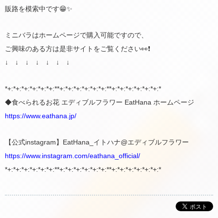
販路を模索中です😁✨
ミニバラはホームページで購入可能ですので、
ご興味のある方は是非サイトをご覧ください👀❗️
↓ ↓ ↓ ↓ ↓ ↓ ↓
*+:*+:*+:*+:*+:*+:**+:*+:*+:*+:*+:*+:**+:*+:*+:*+:*+:*+:*
◆食べられるお花 エディブルフラワー EatHana ホームページ
https://www.eathana.jp/
【公式instagram】EatHana_イトハナ@エディブルフラワー
https://www.instagram.com/eathana_official/
*+:*+:*+:*+:*+:*+:**+:*+:*+:*+:*+:*+:**+:*+:*+:*+:*+:*+:*