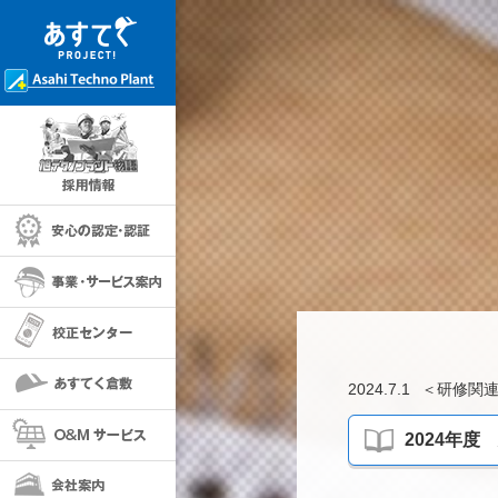
採用情報
安心の保証・認定
事業・サービス案内
校正センター
あすてく倉敷
2024.7.1
＜
研修関
O＆Mサービス
2024年
会社案内