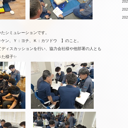
20
20
20
いたシミュレーションです。
：キケン、Ｙ：ヨチ、Ｋ：カツドウ 】のこと。
てディスカッションを行い、協力会社様や他部署の人とも
きた様子✨