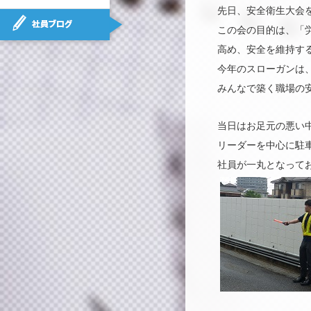
先日、安全衛生大会を
社員ブログ
この会の目的は、「
高め、安全を維持す
今年のスローガンは
みんなで築く職場の安
当日はお足元の悪い
リーダーを中心に駐
社員が一丸となって