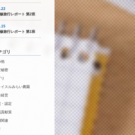
.22
修旅行レポート 第2班
.15
修旅行レポート 第1班
テゴリ
の他
だ秘密
グリ
ライスルみらい農園
幸経営
賞・認定
域貢献策
用関連
常