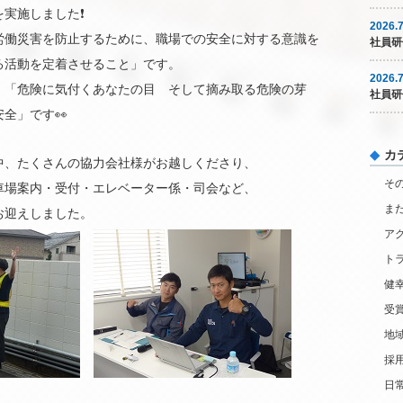
実施しました❗️
2026.7
労働災害を防止するために、職場での安全に対する意識を
社員研
る活動を定着させること」です。
2026.7
、「危険に気付くあなたの目 そして摘み取る危険の芽
社員研
全」です👀
カ
中、たくさんの協力会社様がお越しくださり、
そ
車場案内・受付・エレベーター係・司会など、
ま
お迎えしました。
ア
ト
健
受
地
採
日