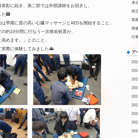
未
様表彰に続き、第二部では外部講師をお招きし、
校
た🏥
業
のは早期に質の高い心臓マッサージとAEDを開始すること。
研
での約10分間に行なう一次救命処置が、
行
と高めます。」とのこと。
実際に体験してみました🚑
ア
20
20
20
20
20
20
20
20
20