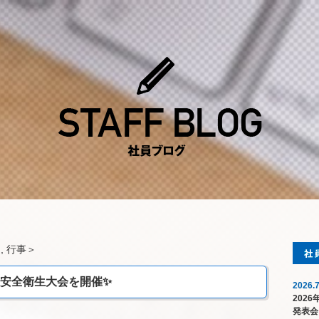
連
,
行事
＞
度 安全衛生大会を開催✨
2026.7
202
発表会