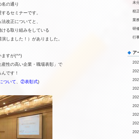
未
の名の通り
校
奨するセミナーです。
業
る法改正についてと、
研
働ける取り組みをしている
行
講演しました！）がありました。
ア
すが(^^)
20
生産性の高い企業・職場表彰」で
20
るんです！
20
について
、
②表彰式
)
20
20
20
20
20
20