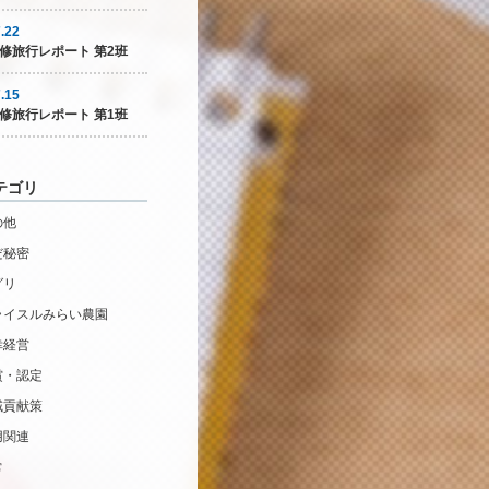
.22
修旅行レポート 第2班
.15
修旅行レポート 第1班
テゴリ
の他
だ秘密
グリ
ライスルみらい農園
幸経営
賞・認定
域貢献策
用関連
常