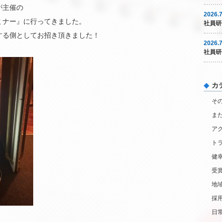
が主催の
2026.7
ミナー』に行ってきました。
社員研
する側としてお招き頂きました！
2026.7
社員研
カ
そ
ま
ア
ト
健
受
地
採
日