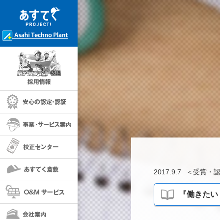
採用情報
安心の保証・認定
事業・サービス案内
校正センター
あすてく倉敷
2017.9.7
＜
受賞・
O＆Mサービス
『働きたい
会社案内