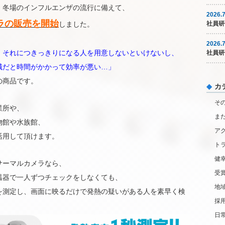
、冬場のインフルエンザの流行に備えて、
2026.7
ラの販売を開始
しました。
社員研
2026.7
、それにつきっきりになる人を用意しないといけないし、
社員研
械だと時間がかかって効率が悪い…」
の商品です。
カ
そ
業所や、
ま
物館や水族館、
ア
活用して頂けます。
ト
健
サーマルカメラなら、
受
温器で一人ずつチェックをしなくても、
地
を測定し、画面に映るだけで発熱の疑いがある人を素早く検
採
日