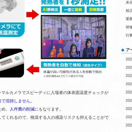
未
校
業
研
行
ア
20
20
20
20
20
サーマルカメラでスピーディに入場者の体表面温度チェックが
20
口で混雑しません。
20
ため、
人件費の削減
にもなります。
20
してくれるので、検温する人の感染リスクも抑えることがで
20