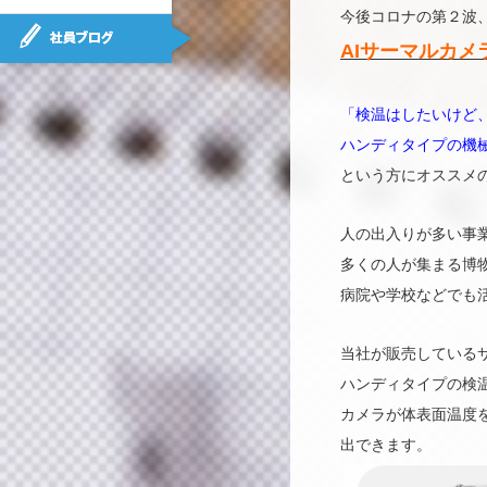
今後コロナの第２波
社員ブログ
AIサーマルカメ
「検温はしたいけど
ハンディタイプの機
という方にオススメ
人の出入りが多い事
多くの人が集まる博
病院や学校などでも
当社が販売している
ハンディタイプの検
カメラが体表面温度
出できます。