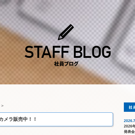
介
＞
ルカメラ販売中！！
2026.7
202
発表会