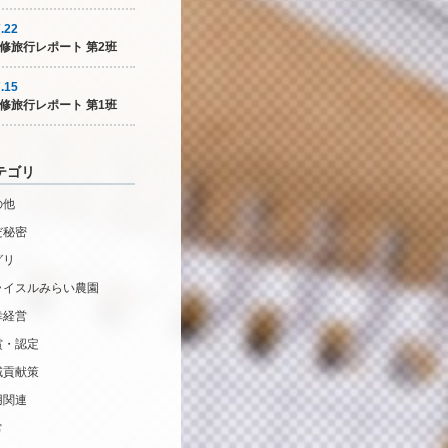
.22
修旅行レポート 第2班
.15
修旅行レポート 第1班
テゴリ
の他
だ秘密
グリ
ライスルみらい農園
幸経営
賞・認定
域貢献策
用関連
常