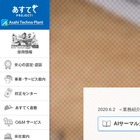
採用情報
安心の保証・認定
事業・サービス案内
校正センター
あすてく倉敷
2020.6.2
＜
業務紹
O＆Mサービス
AIサーマ
会社案内