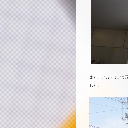
また、アカデミアで
した。
動
画
プ
レ