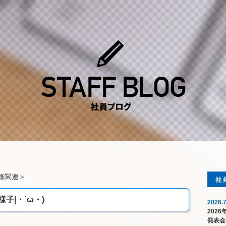
修関連
＞
子|・`ω・)
2026.7
202
発表会