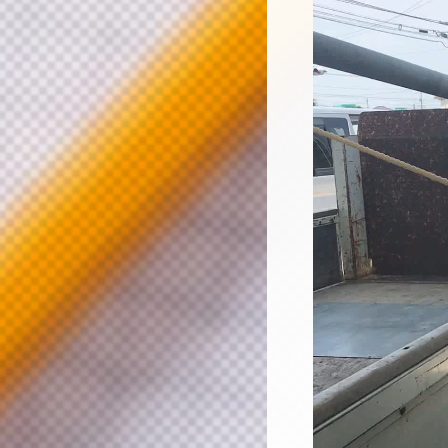
ー
ヤ
ー