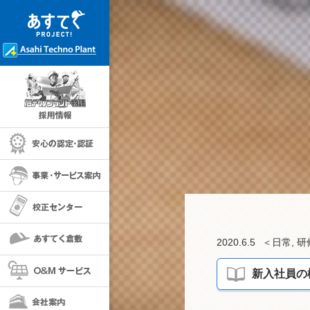
採用情報
安心の保証・認定
事業・サービス案内
校正センター
あすてく倉敷
2020.6.5
＜
日常
,
研
O＆Mサービス
新入社員の様
会社案内