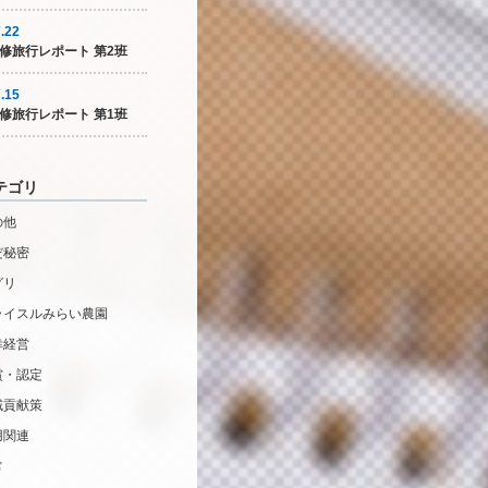
.22
修旅行レポート 第2班
.15
修旅行レポート 第1班
テゴリ
の他
だ秘密
グリ
ライスルみらい農園
幸経営
賞・認定
域貢献策
用関連
常