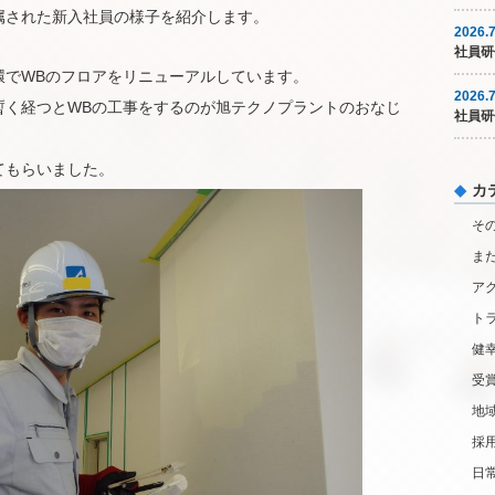
属された新入社員の様子を紹介します。
2026.7
社員研
環でWBのフロアをリニューアルしています。
2026.7
暫く経つとWBの工事をするのが旭テクノプラントのおなじ
社員研
、
てもらいました。
カ
そ
ま
ア
ト
健
受
地
採
日