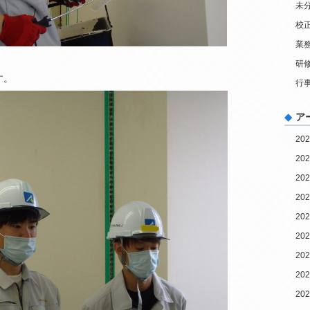
未
校
業
研
す。
行
ア
20
20
20
20
20
20
20
20
20