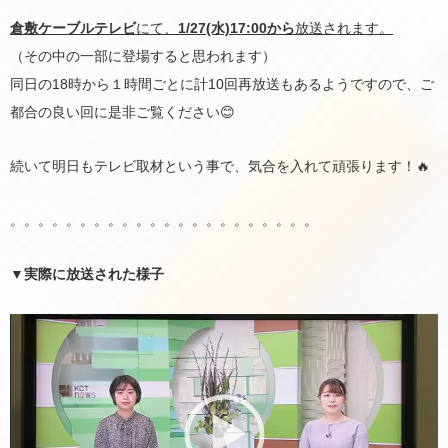
倉敷ケーブルテレビ
にて、
1/27(水)17:00から
放送されます。
（その中の一部に登場すると思われます）
同日の18時から１時間ごとに計10回再放送もあるようですので、ご
都合の良い回に是非ご覧ください😊
続いて明日もテレビ取材という事で、気合を入れて頑張ります！🔥
。。。。。。。。。。。。。。。。。。。。。。
▼実際に放送された様子
動
画
プ
レ
ー