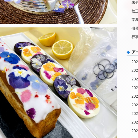
未
校
業
研
行
ア
20
20
20
20
20
20
20
20
20