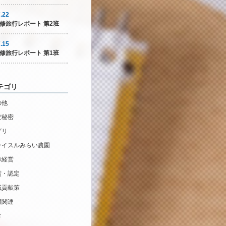
.22
修旅行レポート 第2班
.15
修旅行レポート 第1班
テゴリ
の他
だ秘密
グリ
ライスルみらい農園
幸経営
賞・認定
域貢献策
用関連
常