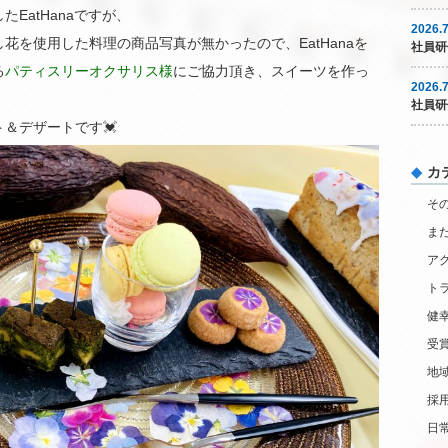
EatHanaですが、
2026.7
花を使用した料理の商品写真が無かったので、EatHanaを
社員研
る
パティスリーオクサリス様
にご協力頂き、スイーツを作っ
2026.7
社員研
＆デザートです💓
カ
そ
ま
ア
ト
健
受
地
採
日