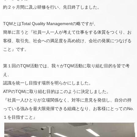
約２ヶ月間に及ぶ研修を行い、先日終了しました。
TQMとはTotal Quality Managementの略ですが、
簡単に言うと『社員一人一人が考えて仕事をする体質をつくり、お
客様、取引先、社会への満足度を高め続け、会社の発展につなげる
こと』です。
第１回のTQM活動では、我々がTQM活動に取り組む目的を皆で考
え、
認識を統一し目指す場所を明らかにしました。
ATPのTQMに取り組む目的はこのように決定しました。
『社員一人ひとりが立場関係なく、対等に意見を発信し、自分の持
っている強みを最大限発揮できる組織となり、お客様にとってのNo.
１を目指すこと』